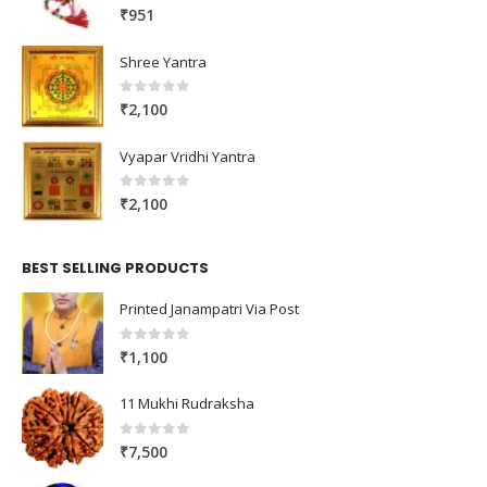
0
out of 5
₹
951
Shree Yantra
0
out of 5
₹
2,100
Vyapar Vridhi Yantra
0
out of 5
₹
2,100
BEST SELLING PRODUCTS
Printed Janampatri Via Post
0
out of 5
₹
1,100
11 Mukhi Rudraksha
0
out of 5
₹
7,500