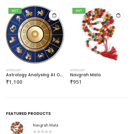
HOT
HOT
ASTROLOGY
ASTROLOGY
Astrology Analysing At Office
Navgrah Mala
₹
1,100
₹
951
FEATURED PRODUCTS
Navgrah Mala