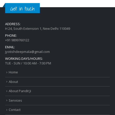
Get in touch
ADDRESS:
H 24, South Extension 1, New Delhi 110049
PHONE:
+91 9899760122
EMAIL:
jyotishdeepmala@gmail.com
WORKING DAYS/HOURS:
TUE - SUN / 10:00 AM - 7:00 PM
Home
About
About Pandit Ji
Services
Contact