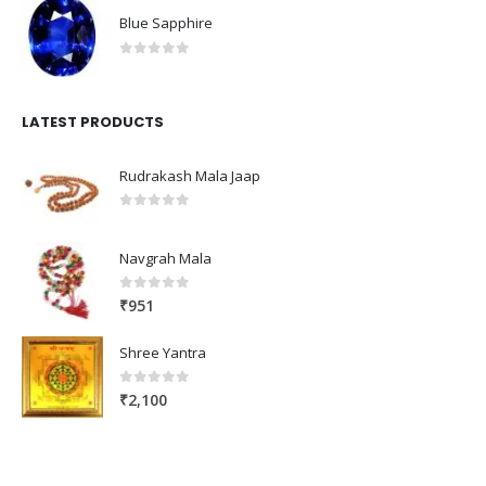
Blue Sapphire
0
out of 5
LATEST PRODUCTS
Rudrakash Mala Jaap
0
out of 5
Navgrah Mala
0
out of 5
₹
951
Shree Yantra
0
out of 5
₹
2,100